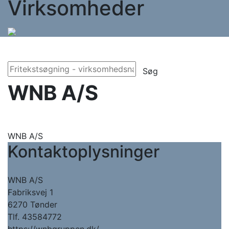
Virksomheder
Søg
WNB A/S
WNB A/S
Kontaktoplysninger
WNB A/S
Fabriksvej 1
6270 Tønder
Tlf. 43584772