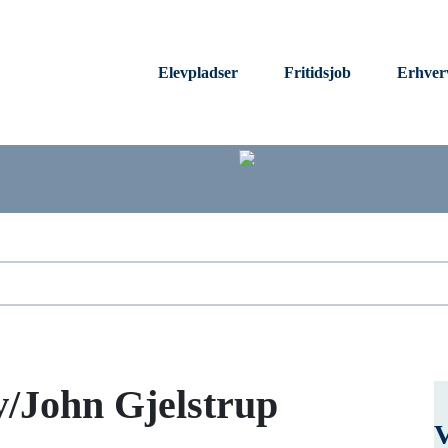
Elevpladser
Fritidsjob
Erhver
v/John Gjelstrup
V