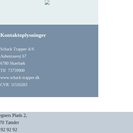
Kontaktoplysninger
Schack Trapper A/S
Aabenraavej 67
6780 Skærbæk
Tlf. 73759900
www.schack-trapper.dk
CVR: 11516203
gners Plads 2,
70 Tønder
 92 92 92