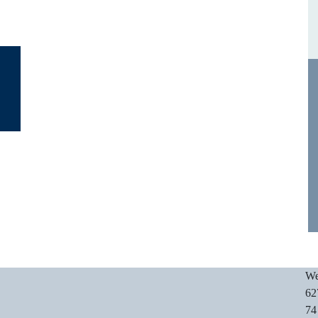
We
62
74