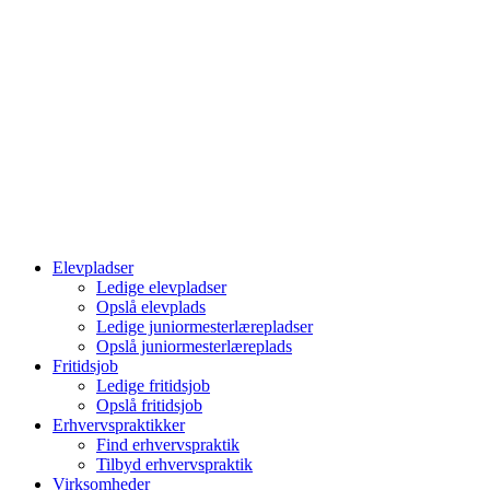
Elevpladser
Ledige elevpladser
Opslå elevplads
Ledige juniormesterlærepladser
Opslå juniormesterlæreplads
Fritidsjob
Ledige fritidsjob
Opslå fritidsjob
Erhvervspraktikker
Find erhvervspraktik
Tilbyd erhvervspraktik
Virksomheder