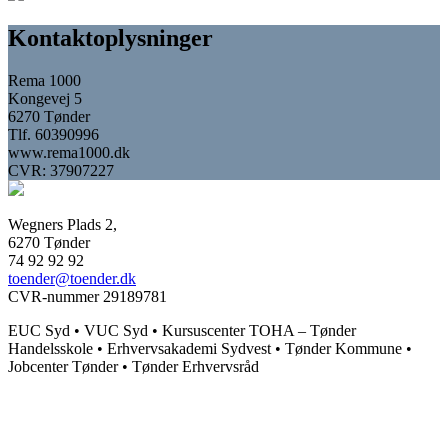
Kontaktoplysninger
Rema 1000
Kongevej 5
6270 Tønder
Tlf. 60390996
www.rema1000.dk
CVR: 37907227
Wegners Plads 2,
6270 Tønder
74 92 92 92
toender@toender.dk
CVR-nummer 29189781
EUC Syd • VUC Syd • Kursuscenter TOHA – Tønder
Handelsskole • Erhvervsakademi Sydvest • Tønder Kommune •
Jobcenter Tønder • Tønder Erhvervsråd