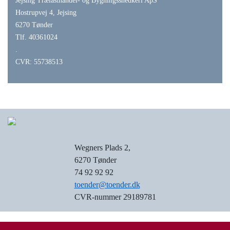
Jejsing Trælasthandel- og Bygningssnedkeri ApS
Hostrupvej 4, Jejsing
6270 Tønder
Tlf. 40361024
.
CVR: 55738513
Wegners Plads 2,
6270 Tønder
74 92 92 92
toender@toender.dk
CVR-nummer 29189781