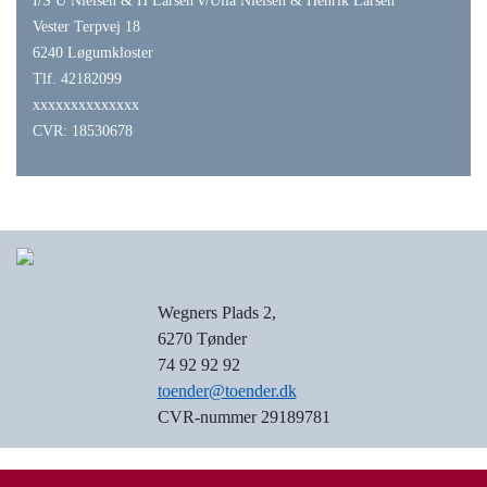
I/S U Nielsen & H Larsen v/Ulla Nielsen & Henrik Larsen
Vester Terpvej 18
6240 Løgumkloster
Tlf. 42182099
xxxxxxxxxxxxxx
CVR: 18530678
Wegners Plads 2,
6270 Tønder
74 92 92 92
toender@toender.dk
CVR-nummer 29189781