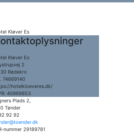
tel Kløver Es
ontaktoplysninger
tel Kløver Es
ystrupvej 2
30 Rødekro
f. 74669140
tps://hotelkloeveres.dk/
R: 40969853
ners Plads 2,
0 Tønder
92 92 92
nder@toender.dk
-nummer 29189781