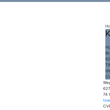
Ho
K
Ho
Br
62
Tl
ht
CV
Weg
627
74 
toe
CVR