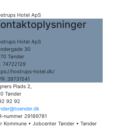
strups Hotel ApS
ontaktoplysninger
strups Hotel ApS
ndergade 30
70 Tønder
f. 74722129
tps://hostrups-hotel.dk/
R: 39731541
ners Plads 2,
0 Tønder
92 92 92
nder@toender.dk
-nummer 29189781
er Kommune • Jobcenter Tønder • Tønder