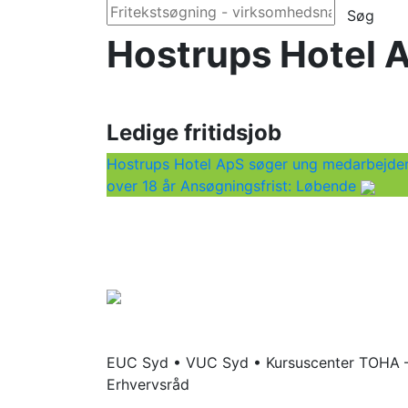
Søg
Hostrups Hotel 
Ledige fritidsjob
Hostrups Hotel ApS søger ung medarbejde
over 18 år
Ansøgningsfrist: Løbende
EUC Syd • VUC Syd • Kursuscenter TOHA –
Erhvervsråd