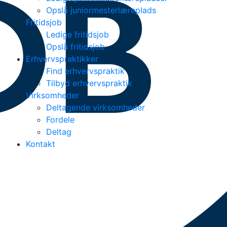
Opslå juniormesterlæreplads
Fritidsjob
Ledige fritidsjob
Opslå fritidsjob
Erhvervspraktikker
Find erhvervspraktik
Tilbyd erhvervspraktik
Virksomheder
Deltagende virksomheder
Fordele
Deltag
Kontakt