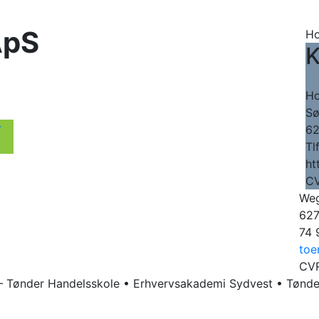
ApS
Ho
K
Ho
Sø
r
62
Tl
ht
CV
Weg
627
74 
toe
CVR
 Tønder Handelsskole • Erhvervsakademi Sydvest • Tønd