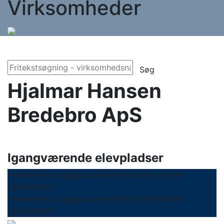
Virksomheder
Søg
Hjalmar Hansen
Bredebro ApS
Igangværende elevpladser
Træfagenes byggeuddannelse
Forløbet slutter:
28/05/2026
Træfagenes byggeuddannelse
Forløbet slutter:
28/05/2026