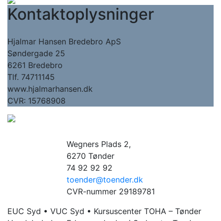
Kontaktoplysninger
Hjalmar Hansen Bredebro ApS
Søndergade 25
6261 Bredebro
Tlf. 74711145
www.hjalmarhansen.dk
CVR: 15768908
Wegners Plads 2,
6270 Tønder
74 92 92 92
toender@toender.dk
CVR-nummer 29189781
EUC Syd • VUC Syd • Kursuscenter TOHA – Tønder