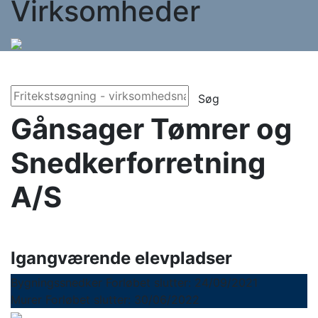
Virksomheder
Søg
Gånsager Tømrer og
Snedkerforretning
A/S
Igangværende elevpladser
Bygningssnedker
Forløbet slutter: 24/09/2021
Murer
Forløbet slutter: 30/06/2022