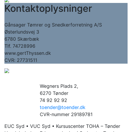
Kontaktoplysninger
Gånsager Tømrer og Snedkerforretning A/S
Østerlundsvej 3
6780 Skærbæk
Tlf. 74728996
www.gertThyssen.dk
CVR: 27731511
Wegners Plads 2,
6270 Tønder
74 92 92 92
toender@toender.dk
CVR-nummer 29189781
EUC Syd • VUC Syd • Kursuscenter TOHA – Tønder