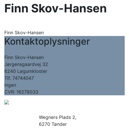
Finn Skov-Hansen
Finn Skov-Hansen
Kontaktoplysninger
Finn Skov-Hansen
Jørgensgaardvej 32
6240 Løgumkloster
Tlf. 74744047
ingen
CVR: 16278033
Wegners Plads 2,
6270 Tønder