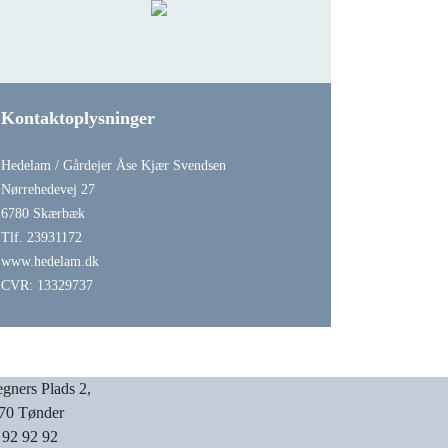
Kontaktoplysninger
Hedelam / Gårdejer Åse Kjær Svendsen
Nørrehedevej 27
6780 Skærbæk
Tlf. 23931172
www.hedelam.dk
CVR: 13329737
gners Plads 2,
70 Tønder
 92 92 92