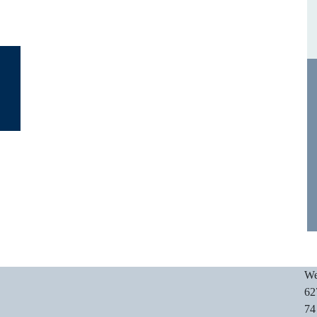
We
62
74