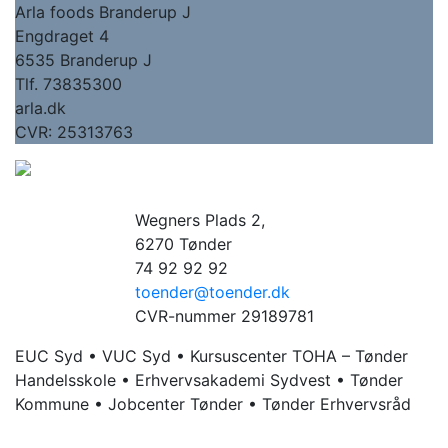
Arla foods Branderup J
Engdraget 4
6535 Branderup J
Tlf. 73835300
arla.dk
CVR: 25313763
Wegners Plads 2,
6270 Tønder
74 92 92 92
toender@toender.dk
CVR-nummer 29189781
EUC Syd • VUC Syd • Kursuscenter TOHA – Tønder
Handelsskole • Erhvervsakademi Sydvest • Tønder
Kommune • Jobcenter Tønder • Tønder Erhvervsråd