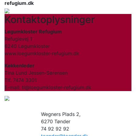
refugium.dk
Kontaktoplysninger
Løgumkloster Refugium
Refugievej 1
6240 Løgumkloster
www.loegumkloster-refugium.dk
Køkkenleder
Tina Lund Jessen-Sørensen
Tlf. 7474 3301
E-mail: tl@loegumkloster-refugium.dk
Wegners Plads 2,
6270 Tønder
74 92 92 92