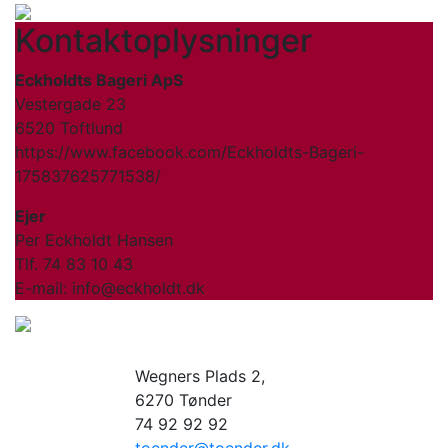
Kontaktoplysninger
Eckholdts Bageri ApS
Vestergade 23
6520 Toftlund
https://www.facebook.com/Eckholdts-Bageri-
175837625771538/
Ejer
Per Eckholdt Hansen
Tlf. 74 83 10 43
E-mail: info@eckholdt.dk
Wegners Plads 2,
6270 Tønder
74 92 92 92