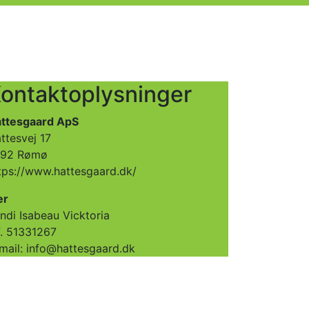
ontaktoplysninger
ttesgaard ApS
ttesvej 17
792 Rømø
tps://www.hattesgaard.dk/
er
ndi Isabeau Vicktoria
f. 51331267
mail: info@hattesgaard.dk