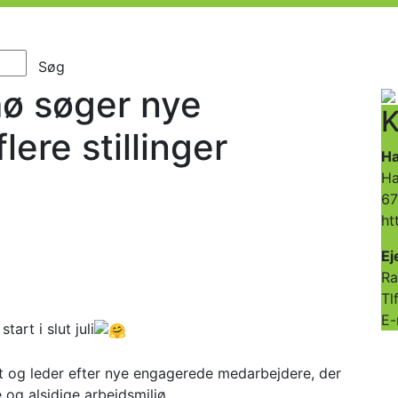
Søg
ø søger nye
K
lere stillinger
Ha
Ha
6
ht
Ej
Ra
Tl
E-
art i slut juli
t og leder efter nye engagerede medarbejdere, der
e og alsidige arbejdsmiljø.