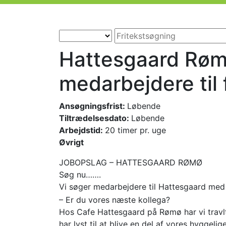
Hattesgaard Røm
medarbejdere til f
Ansøgningsfrist:
Løbende
Tiltrædelsesdato:
Løbende
Arbejdstid:
20 timer pr. uge
Øvrigt
JOBOPSLAG – HATTESGAARD RØMØ
Søg nu…….
Vi søger medarbejdere til Hattesgaard med st
– Er du vores næste kollega?
Hos Cafe Hattesgaard på Rømø har vi travl
har lyst til at blive en del af vores hyggelig