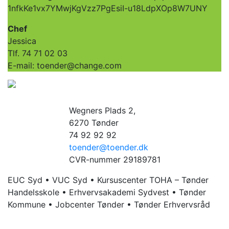
1nfkKe1vx7YMwjKgVzz7PgEsiI-u18LdpXOp8W7UNY
Chef
Jessica
Tlf. 74 71 02 03
E-mail: toender@change.com
Wegners Plads 2,
6270 Tønder
74 92 92 92
toender@toender.dk
CVR-nummer 29189781
EUC Syd • VUC Syd • Kursuscenter TOHA – Tønder
Handelsskole • Erhvervsakademi Sydvest • Tønder
Kommune • Jobcenter Tønder • Tønder Erhvervsråd