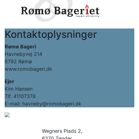
Kontaktoplysninger
Rømø Bageri
Havnebyvej 214
6792 Rømø
www.romobageri.dk
Ejer
Kim Hansen
Tlf. 41107378
E-mail: havneby@romobageri.dk
Wegners Plads 2,
6270 Tønder