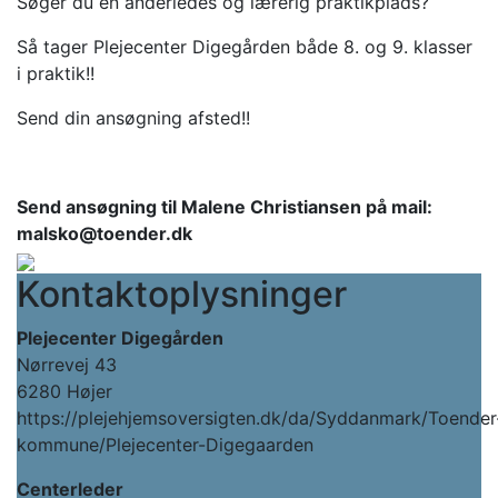
Søger du en anderledes og lærerig praktikplads?
Så tager Plejecenter Digegården både 8. og 9. klasser
i praktik!!
Send din ansøgning afsted!!
Send ansøgning til Malene Christiansen på mail:
malsko@toender.dk
Kontaktoplysninger
Plejecenter Digegården
Nørrevej 43
6280 Højer
https://plejehjemsoversigten.dk/da/Syddanmark/Toender
kommune/Plejecenter-Digegaarden
Centerleder