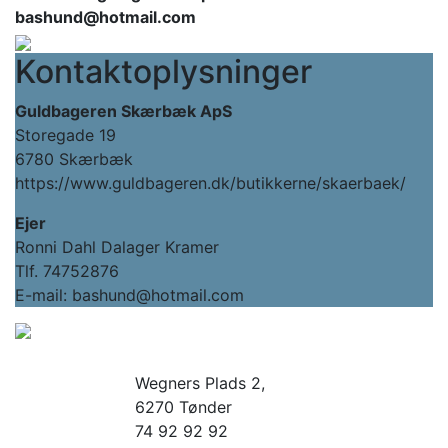
bashund@hotmail.com
Kontaktoplysninger
Guldbageren Skærbæk ApS
Storegade 19
6780 Skærbæk
https://www.guldbageren.dk/butikkerne/skaerbaek/
Ejer
Ronni Dahl Dalager Kramer
Tlf. 74752876
E-mail: bashund@hotmail.com
Wegners Plads 2,
6270 Tønder
74 92 92 92