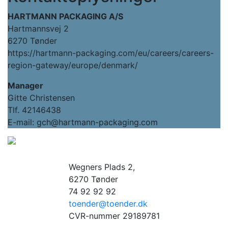
HARTMANN PACKAGING A/S
Hartmannsvej 2
6270 Tønder
https://hartmann-packaging.com/eu/careers/careers-
region-gateway/europe/denmark/
Manager
Gitte Christensen
Tlf. 42146438
E-mail: gch@hartmann-packaging.com
Wegners Plads 2,
6270 Tønder
74 92 92 92
toender@toender.dk
CVR-nummer 29189781