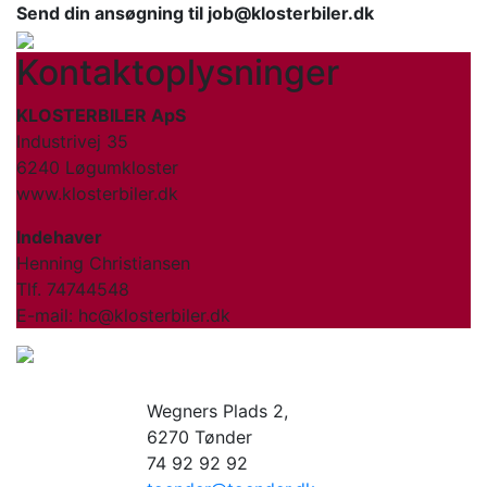
Send din ansøgning til job@klosterbiler.dk
Kontaktoplysninger
KLOSTERBILER ApS
Industrivej 35
6240 Løgumkloster
www.klosterbiler.dk
Indehaver
Henning Christiansen
Tlf. 74744548
E-mail: hc@klosterbiler.dk
Wegners Plads 2,
6270 Tønder
74 92 92 92