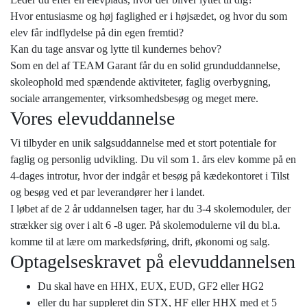
Hvor entusiasme og høj faglighed er i højsædet, og hvor du som
elev får indflydelse på din egen fremtid?
Kan du tage ansvar og lytte til kundernes behov?
Som en del af TEAM Garant får du en solid grunduddannelse,
skoleophold med spændende aktiviteter, faglig overbygning,
sociale arrangementer, virksomhedsbesøg og meget mere.
Vores elevuddannelse
Vi tilbyder en unik salgsuddannelse med et stort potentiale for
faglig og personlig udvikling. Du vil som 1. års elev komme på en
4-dages introtur, hvor der indgår et besøg på kædekontoret i Tilst
og besøg ved et par leverandører her i landet.
I løbet af de 2 år uddannelsen tager, har du 3-4 skolemoduler, der
strækker sig over i alt 6 -8 uger. På skolemodulerne vil du bl.a.
komme til at lære om markedsføring, drift, økonomi og salg.
Optagelseskravet på elevuddannelsen
Du skal have en HHX, EUX, EUD, GF2 eller HG2
eller du har suppleret din STX, HF eller HHX med et 5