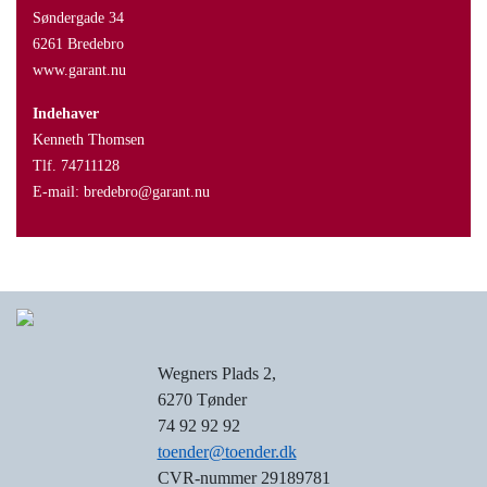
Søndergade 34
6261 Bredebro
www.garant.nu
Indehaver
Kenneth Thomsen
Tlf. 74711128
E-mail: bredebro@garant.nu
Wegners Plads 2,
6270 Tønder
74 92 92 92
toender@toender.dk
CVR-nummer 29189781