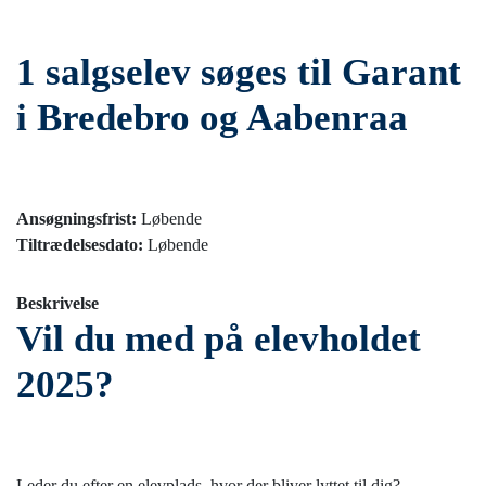
1 salgselev søges til Garant
i Bredebro og Aabenraa
Ansøgningsfrist:
Løbende
Tiltrædelsesdato:
Løbende
Beskrivelse
Vil du med på elevholdet
2025?
Leder du efter en elevplads, hvor der bliver lyttet til dig?